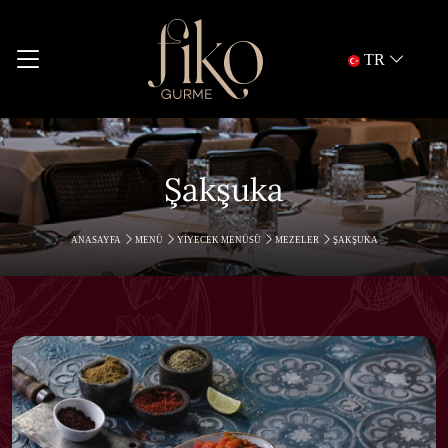
TR
Şakşuka
ANASAYFA
MENÜ
YIYECEK MENÜSÜ
MEZELER
ŞAKŞUKA