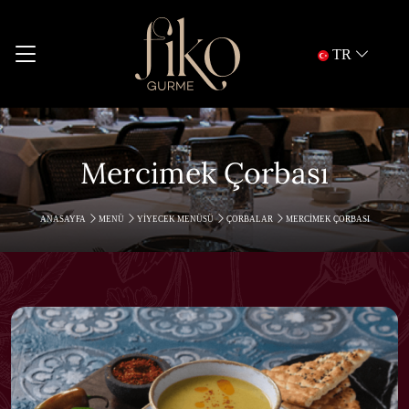
TR
Mercimek Çorbası
ANASAYFA
MENÜ
YIYECEK MENÜSÜ
ÇORBALAR
MERCIMEK ÇORBASI