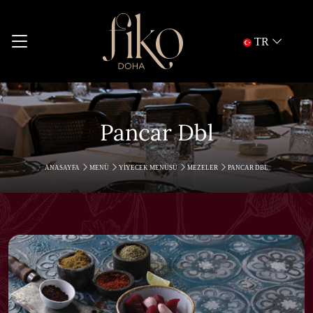
TR
Pancar Dbl
ANASAYFA
MENÜ
YIYECEK MENÜSÜ
MEZELER
PANCAR DBL