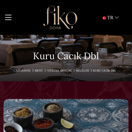
TR
Kuru Cacık Dbl
ANASAYFA
MENÜ
YIYECEK MENÜSÜ
MEZELER
KURU CACIK DBL