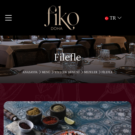
TR
Filefle
ANASAYFA
MENÜ
YIYECEK MENÜSÜ
MEZELER
FILEFLE