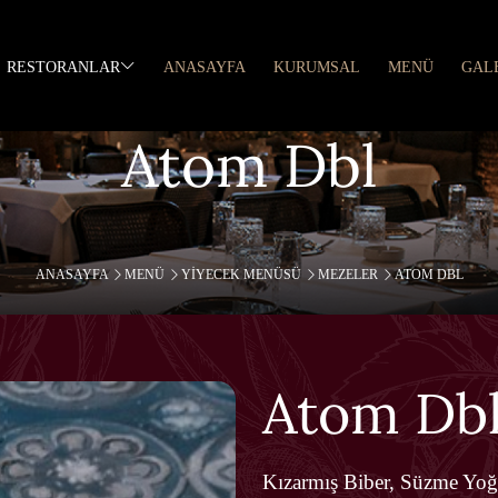
RESTORANLAR
ANASAYFA
KURUMSAL
MENÜ
GAL
Atom Dbl
ANASAYFA
MENÜ
YIYECEK MENÜSÜ
MEZELER
ATOM DBL
Atom Db
Kızarmış Biber, Süzme Yoğu