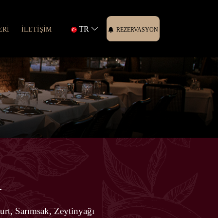
TR
ERİ
İLETİŞİM
REZERVASYON
l
rt, Sarımsak, Zeytinyağı