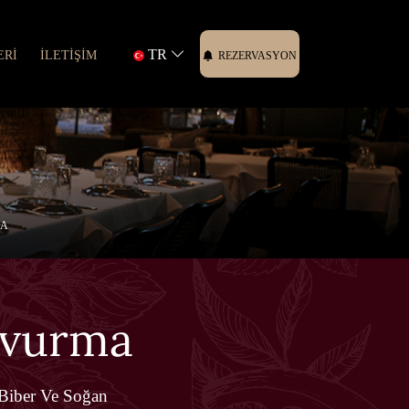
TR
ERİ
İLETİŞİM
REZERVASYON
MA
avurma
 Biber Ve Soğan