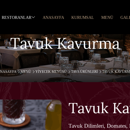
RESTORANLAR
ANASAYFA
KURUMSAL
MENÜ
GAL
Tavuk Kavurma
NASAYFA
MENÜ
YIYECEK MENÜSÜ
TAVA ÜRÜNLERI
TAVUK KAVUR
Tavuk K
Tavuk Dilimleri, Domates,