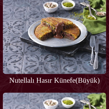
Nutellalı Hasır Künefe(Büyük)