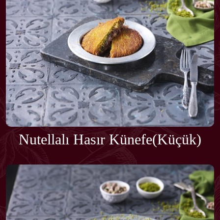
Nutellalı Hasır Künefe(Küçük)