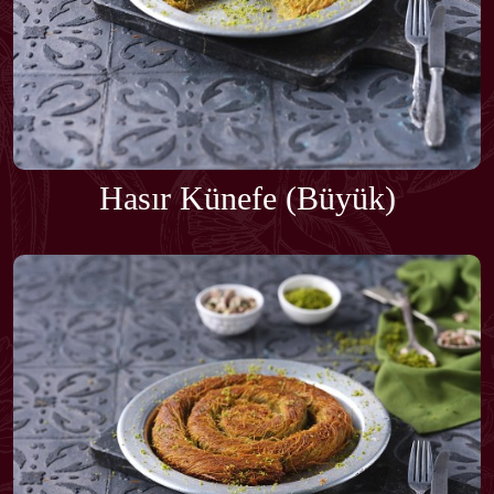
Hasır Künefe (Büyük)