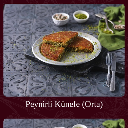
Peynirli Künefe (Orta)