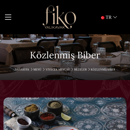
TR
Közlenmiş Biber
ANASAYFA
MENÜ
YIYECEK MENÜSÜ
MEZELER
KÖZLENMIŞ BIBER