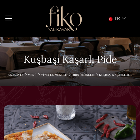
TR
Kuşbaşı Kaşarlı Pide
ANASAYFA
MENÜ
YIYECEK MENÜSÜ
FIRIN ÜRÜNLERI
KUŞBAŞI KAŞARLI PIDE