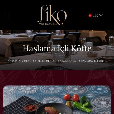
TR
Haşlama İçli Köfte
ANASAYFA
MENÜ
YIYECEK MENÜSÜ
ARA SICAKLAR
HAŞLAMA İÇLI KÖFTE