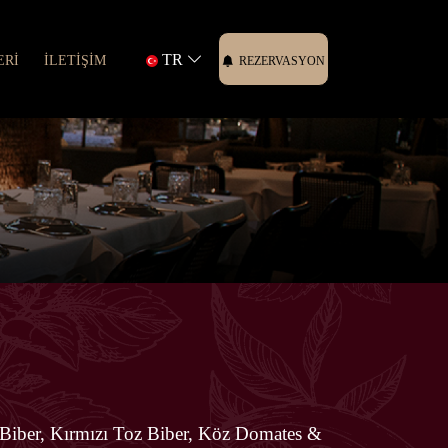
TR
ERİ
İLETİŞİM
REZERVASYON
iber, Kırmızı Toz Biber, Köz Domates &