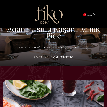
TR
Adana Usulü Kaşarlı Minik
Pide
ANASAYFA
MENÜ
YIYECEK MENÜSÜ
FIRIN ÜRÜNLERI
ADANA USULÜ KAŞARLI MINIK PIDE