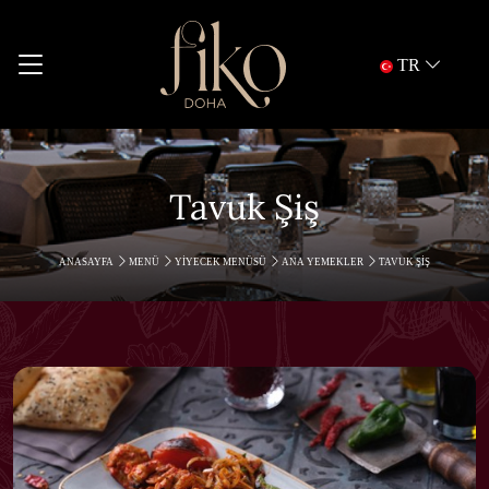
TR
Tavuk Şiş
ANASAYFA
MENÜ
YIYECEK MENÜSÜ
ANA YEMEKLER
TAVUK ŞIŞ