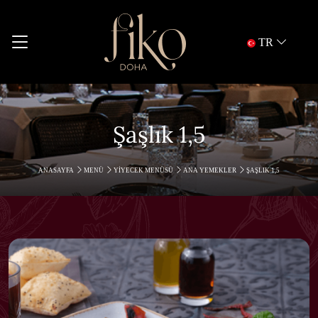
TR
Şaşlık 1,5
ANASAYFA
MENÜ
YIYECEK MENÜSÜ
ANA YEMEKLER
ŞAŞLIK 1,5